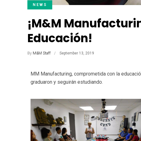
NEWS
¡M&M Manufacturin
Educación!
By
M&M Staff
September 13, 2019
MM Manufacturing, comprometida con la educación
graduaron y seguirán estudiando.