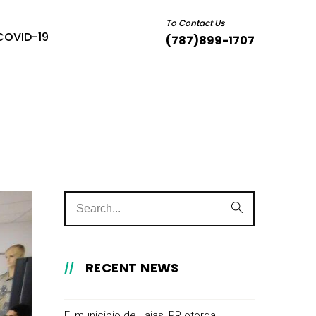
To Contact Us
COVID-19
(787)899-1707
RECENT NEWS
El municipio de Lajas, PR otorga